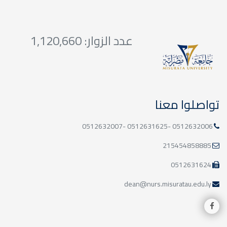
عدد الزوار: 1,120,660
تواصلوا معنا
0512632006 -0512631625 -0512632007
215454858885
0512631624
dean@nurs.misuratau.edu.ly