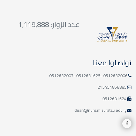
عدد الزوار: 1,119,888
تواصلوا معنا
0512632006 -0512631625 -0512632007
215454858885
0512631624
dean@nurs.misuratau.edu.ly