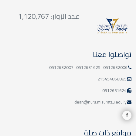
عدد الزوار: 1,120,767
تواصلوا معنا
0512632006 -0512631625 -0512632007
215454858885
0512631624
dean@nurs.misuratau.edu.ly
مواقع ذات صلة